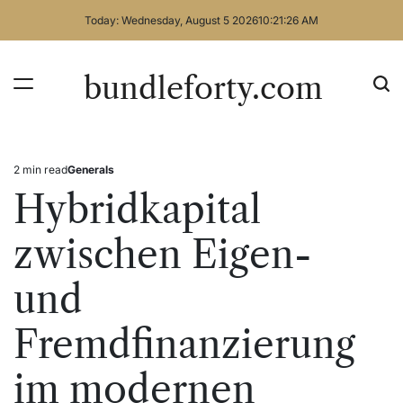
Skip
Today: Wednesday, August 5 2026
10
:
21
:
27
AM
to
content
bundleforty.com
2 min read
Generals
Estimated
Posted
read
in
Hybridkapital
time
zwischen Eigen-
und
Fremdfinanzierung
im modernen