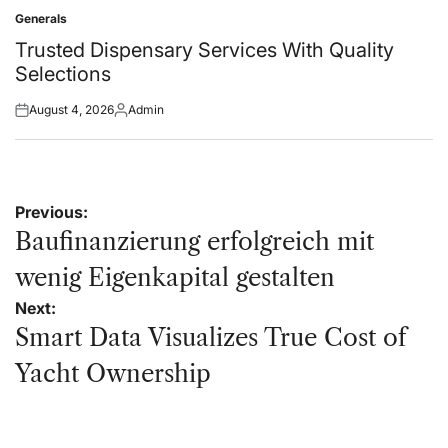
on
by
Generals
Posted
in
Trusted Dispensary Services With Quality
Selections
August 4, 2026
Admin
Posted
Posted
on
by
Post
Previous:
navigation
Baufinanzierung erfolgreich mit
wenig Eigenkapital gestalten
Next:
Smart Data Visualizes True Cost of
Yacht Ownership