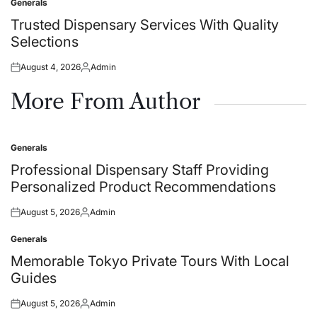
Generals
Posted
in
Trusted Dispensary Services With Quality
Selections
August 4, 2026
Admin
Posted
Posted
on
by
More From Author
Generals
Posted
in
Professional Dispensary Staff Providing
Personalized Product Recommendations
August 5, 2026
Admin
Posted
Posted
on
by
Generals
Posted
in
Memorable Tokyo Private Tours With Local
Guides
August 5, 2026
Admin
Posted
Posted