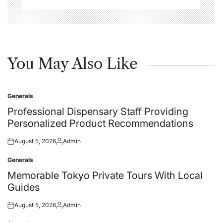
You May Also Like
Generals
Posted
in
Professional Dispensary Staff Providing
Personalized Product Recommendations
August 5, 2026
Admin
Posted
Posted
on
by
Generals
Posted
in
Memorable Tokyo Private Tours With Local
Guides
August 5, 2026
Admin
Posted
Posted
on
by