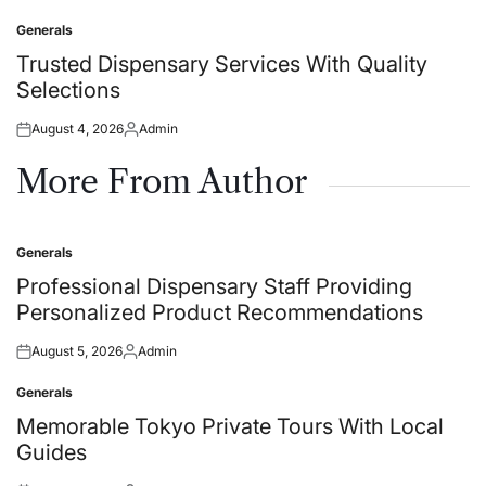
on
by
Generals
Posted
in
Trusted Dispensary Services With Quality
Selections
August 4, 2026
Admin
Posted
Posted
on
by
More From Author
Generals
Posted
in
Professional Dispensary Staff Providing
Personalized Product Recommendations
August 5, 2026
Admin
Posted
Posted
on
by
Generals
Posted
in
Memorable Tokyo Private Tours With Local
Guides