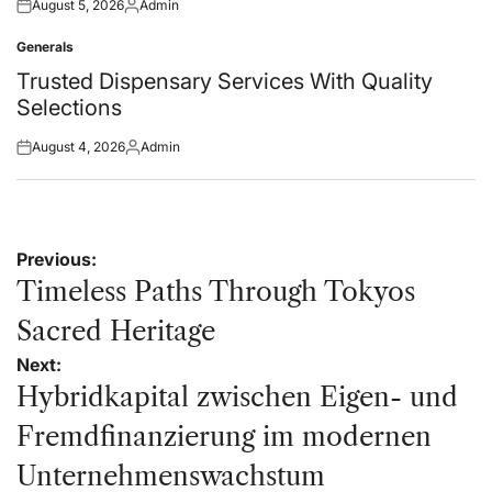
August 5, 2026
Admin
Posted
Posted
on
by
Generals
Posted
in
Trusted Dispensary Services With Quality
Selections
August 4, 2026
Admin
Posted
Posted
on
by
Post
Previous:
navigation
Timeless Paths Through Tokyos
Sacred Heritage
Next:
Hybridkapital zwischen Eigen- und
Fremdfinanzierung im modernen
Unternehmenswachstum