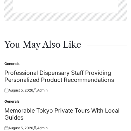
You May Also Like
Generals
Posted
in
Professional Dispensary Staff Providing
Personalized Product Recommendations
August 5, 2026
Admin
Posted
Posted
on
by
Generals
Posted
in
Memorable Tokyo Private Tours With Local
Guides
August 5, 2026
Admin
Posted
Posted