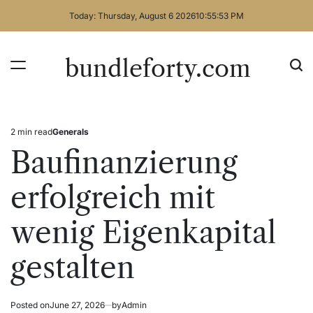
Skip
Today: Thursday, August 6 2026
10
:
55
:
53
PM
to
content
bundleforty.com
2 min read
Generals
Estimated
Posted
read
in
Baufinanzierung
time
erfolgreich mit
wenig Eigenkapital
gestalten
Posted on
June 27, 2026
by
Admin