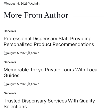
August 4, 2026
Admin
Posted
Posted
on
by
More From Author
Generals
Posted
in
Professional Dispensary Staff Providing
Personalized Product Recommendations
August 5, 2026
Admin
Posted
Posted
on
by
Generals
Posted
in
Memorable Tokyo Private Tours With Local
Guides
August 5, 2026
Admin
Posted
Posted
on
by
Generals
Posted
in
Trusted Dispensary Services With Quality
Selections