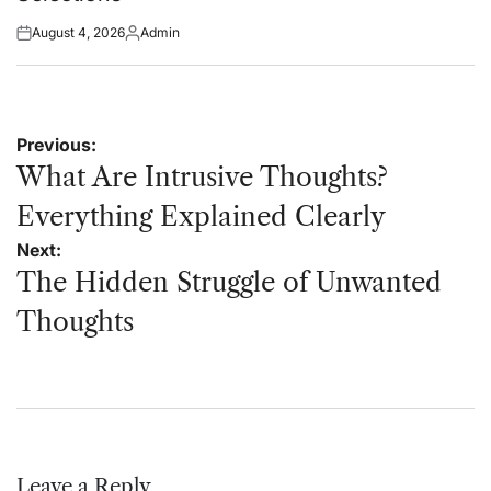
August 4, 2026
Admin
Posted
Posted
on
by
Post
Previous:
navigation
What Are Intrusive Thoughts?
Everything Explained Clearly
Next:
The Hidden Struggle of Unwanted
Thoughts
Leave a Reply