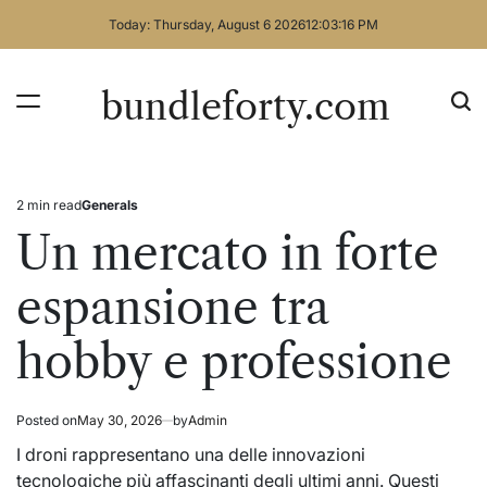
Skip
Today: Thursday, August 6 2026
12
:
03
:
16
PM
to
content
bundleforty.com
2 min read
Generals
Estimated
Posted
read
in
Un mercato in forte
time
espansione tra
hobby e professione
Posted on
May 30, 2026
by
Admin
I droni rappresentano una delle innovazioni
tecnologiche più affascinanti degli ultimi anni. Questi