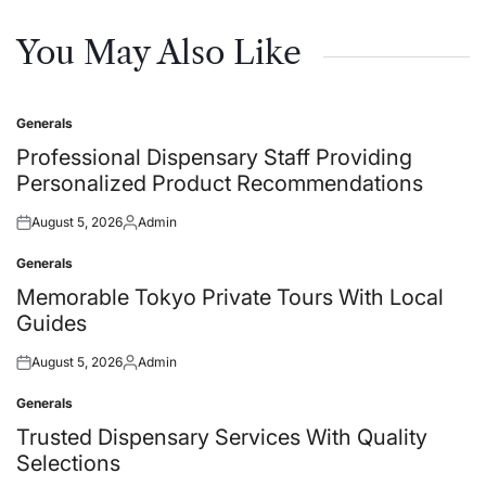
You May Also Like
Generals
Posted
in
Professional Dispensary Staff Providing
Personalized Product Recommendations
August 5, 2026
Admin
Posted
Posted
on
by
Generals
Posted
in
Memorable Tokyo Private Tours With Local
Guides
August 5, 2026
Admin
Posted
Posted
on
by
Generals
Posted
in
Trusted Dispensary Services With Quality
Selections