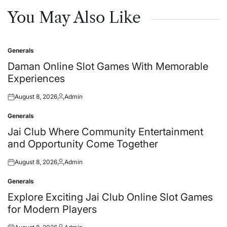
You May Also Like
Generals
Posted
in
Daman Online Slot Games With Memorable
Experiences
August 8, 2026
Admin
Posted
Posted
on
by
Generals
Posted
in
Jai Club Where Community Entertainment
and Opportunity Come Together
August 8, 2026
Admin
Posted
Posted
on
by
Generals
Posted
in
Explore Exciting Jai Club Online Slot Games
for Modern Players