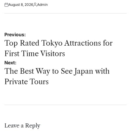
August 8, 2026
Admin
Posted
Posted
on
by
Post
Previous:
navigation
Top Rated Tokyo Attractions for
First Time Visitors
Next:
The Best Way to See Japan with
Private Tours
Leave a Reply