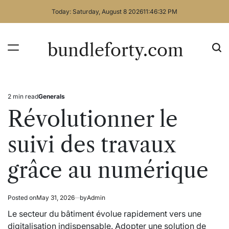
Skip
Today: Saturday, August 8 2026
11
:
46
:
33
PM
to
content
bundleforty.com
2 min read
Generals
Estimated
Posted
read
in
Révolutionner le
time
suivi des travaux
grâce au numérique
Posted on
May 31, 2026
by
Admin
Le secteur du bâtiment évolue rapidement vers une
digitalisation indispensable. Adopter une solution de