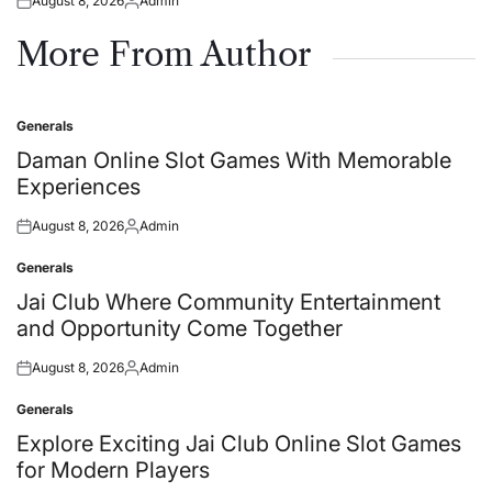
August 8, 2026
Admin
Posted
Posted
on
by
More From Author
Generals
Posted
in
Daman Online Slot Games With Memorable
Experiences
August 8, 2026
Admin
Posted
Posted
on
by
Generals
Posted
in
Jai Club Where Community Entertainment
and Opportunity Come Together
August 8, 2026
Admin
Posted
Posted
on
by
Generals
Posted
in
Explore Exciting Jai Club Online Slot Games
for Modern Players