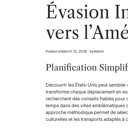
read
in
Évasion I
time
vers l’Am
Posted on
March 10, 2026
by
Admin
Planification Simpli
Découvrir les États-Unis peut semble
transforme chaque déplacement en ex
recherchent des conseils fiables pour or
temps dans des villes emblématiques
approche méthodique permet de sélecti
culturelles et les transports adaptés à