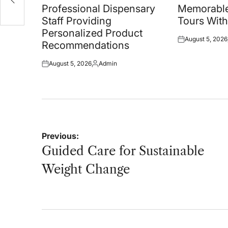
in
in
Professional Dispensary
Memorable
Staff Providing
Tours With
Personalized Product
August 5, 2026
Posted
Recommendations
on
August 5, 2026
Admin
Posted
Posted
on
by
Post
Previous:
navigation
Guided Care for Sustainable
Weight Change