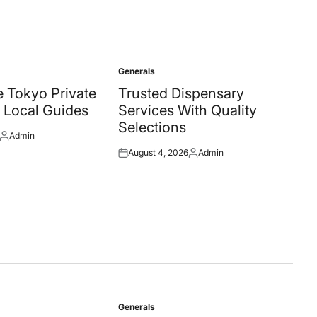
Generals
Posted
in
 Tokyo Private
Trusted Dispensary
 Local Guides
Services With Quality
Selections
Admin
Posted
August 4, 2026
Admin
by
Posted
Posted
on
by
Generals
Posted