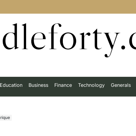
dleforty
Education
Business
Finance
Technology
Generals
érique