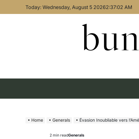
Skip
Today: Wednesday, August 5 2026
2
:
37
:
02
AM
to
content
bun
Home
Generals
Évasion Inoubliable vers l’Am
2 min read
Generals
Estimated
Posted