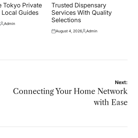
in
 Tokyo Private
Trusted Dispensary
 Local Guides
Services With Quality
Selections
Admin
Posted
August 4, 2026
Admin
by
Posted
Posted
on
by
Next:
Connecting Your Home Network
with Ease