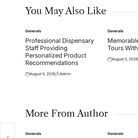
You May Also Like
Generals
Generals
Posted
Posted
in
in
Professional Dispensary
Memorable
Staff Providing
Tours With
Personalized Product
August 5, 2026
Posted
Recommendations
on
August 5, 2026
Admin
Posted
Posted
on
by
More From Author
Generals
Generals
Posted
Posted